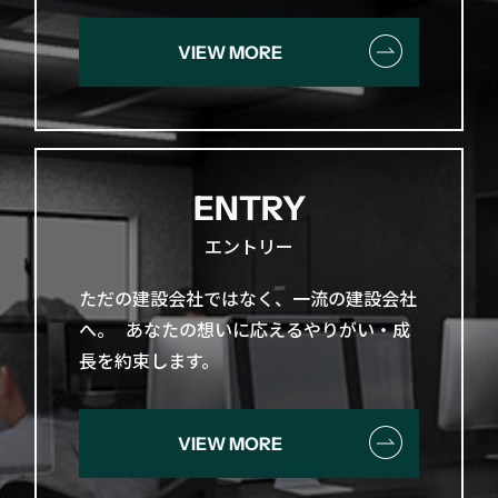
VIEW MORE
ENTRY
エントリー
ただの​建設会社ではなく、​一流の​建設会社
へ。​ あなたの​想いに​応える​やりがい・成
長を​約束します。
VIEW MORE