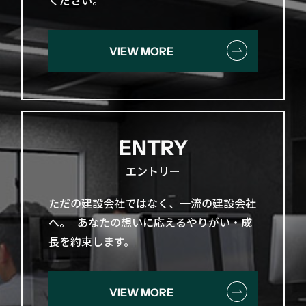
ください。
VIEW MORE
ENTRY
エントリー
ただの​建設会社ではなく、​一流の​建設会社
へ。​ あなたの​想いに​応える​やりがい・成
長を​約束します。
VIEW MORE