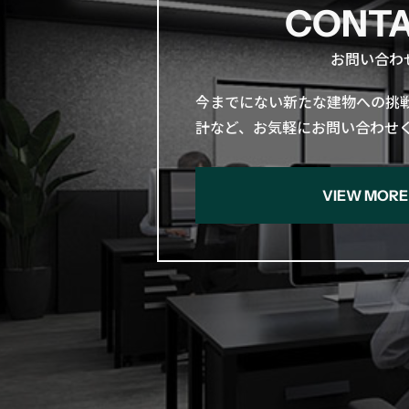
CONT
お問い合わ
今までに​ない​新たな​建物への​挑
計など、​お気軽に​お問い​合わ
VIEW MORE