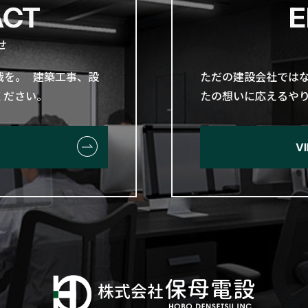
ACT
E
せ
戦を。​ 建築工事、​設
ただの​建設会社ではな
せください。
たの​想いに​応える​
V