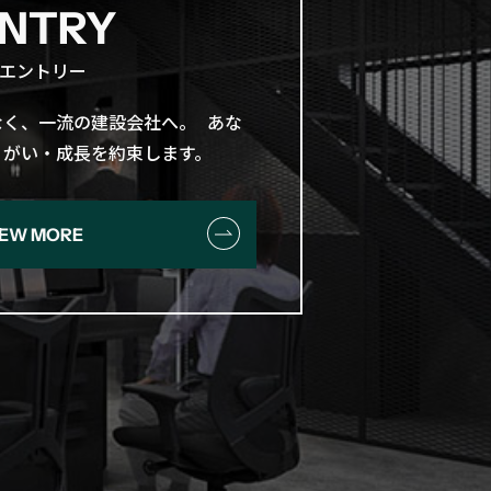
NTRY
エントリー
く、​一流の​建設会社へ。​ あな
やりがい・成長を​約束します。
IEW MORE