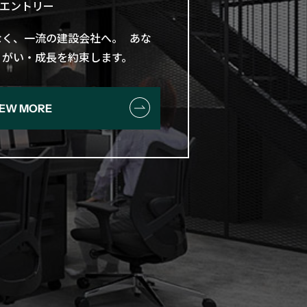
エントリー
く、​一流の​建設会社へ。​ あな
やりがい・成長を​約束します。
IEW MORE