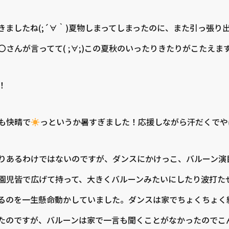
ましたね(;´∀｀)夏物しまってしまったのに、また引っ張り
さんが言ってて( ;∀;)この夏秋のいったりきたりがこたえま
！
も快晴で
っというか暑すぎました！応援しながら汗だくでやばい
りあるわけではないのですが、ダンスにかけっこ、バルーン演
園児皆で広げて持って、大きくバルーンみたいにしたり波打た
るのを一生懸命動かしていました。ダンスは家でちょくちょく
たのですが、バルーンは家で一言も聞くことがなかったのでこ