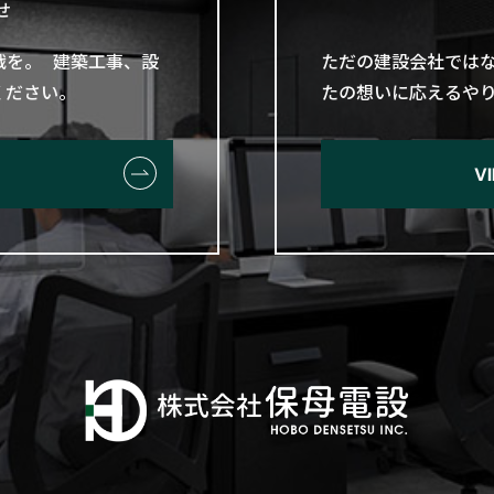
せ
戦を。​ 建築工事、​設
ただの​建設会社ではな
せください。
たの​想いに​応える​
V