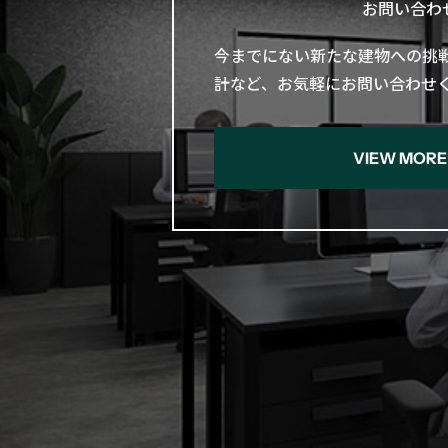
お問い合わ
今までに​ない​新たな​建物への​挑
計など、​お気軽に​お問い​合わ
VIEW MORE