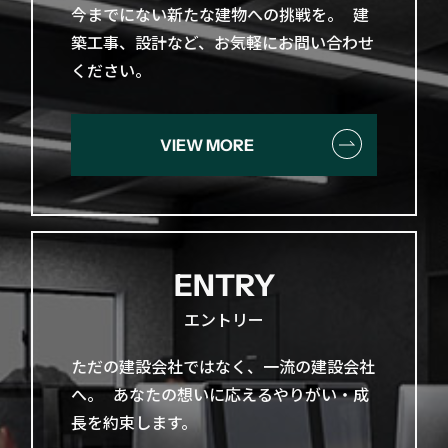
今までに​ない​新たな​建物への​挑戦を。​ 建
築工事、​設計など、​お気軽に​お問い​合わせ
ください。
VIEW MORE
ENTRY
エントリー
ただの​建設会社ではなく、​一流の​建設会社
へ。​ あなたの​想いに​応える​やりがい・成
長を​約束します。